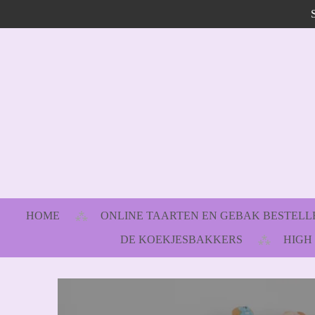
Ga
direct
naar
de
hoofdinhoud
HOME
ONLINE TAARTEN EN GEBAK BESTEL
DE KOEKJESBAKKERS
HIGH