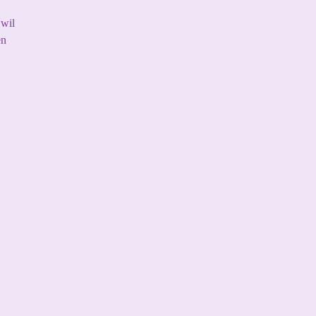
 wil
en