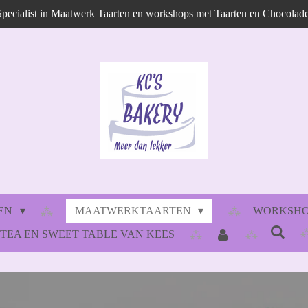
Specialist in Maatwerk Taarten en workshops met Taarten en Chocolade
LEN
MAATWERKTAARTEN
WORKSHOP
 TEA EN SWEET TABLE VAN KEES