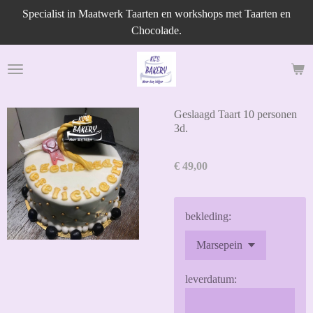
Specialist in Maatwerk Taarten en workshops met Taarten en
Ga
Chocolade.
direct
naar
de
hoofdinhoud
Geslaagd Taart 10 personen
3d.
€ 49,00
bekleding:
leverdatum: