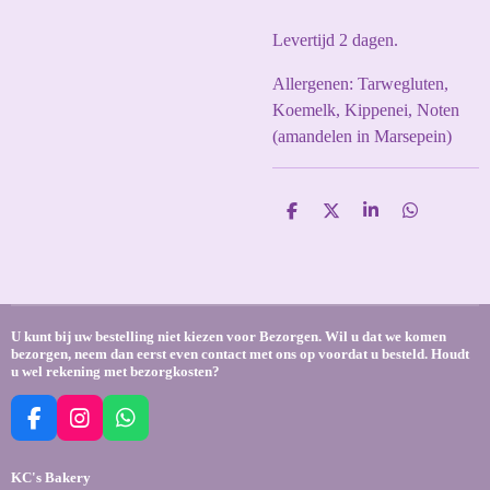
Levertijd 2 dagen.
Allergenen: Tarwegluten,
Koemelk, Kippenei, Noten
(amandelen in Marsepein)
D
D
S
D
e
e
h
e
l
e
a
l
e
l
r
e
n
e
n
U kunt bij uw bestelling niet kiezen voor Bezorgen. Wil u dat we komen
bezorgen, neem dan eerst even contact met ons op voordat u besteld. Houdt
u wel rekening met bezorgkosten?
F
I
W
a
n
h
c
s
a
KC's Bakery
e
t
t