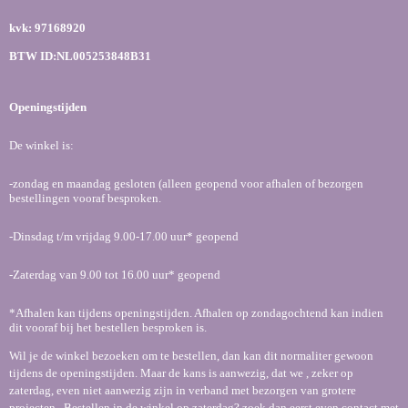
b
a
s
kvk: 97168920
o
g
A
o
r
p
BTW ID:NL005253848B31
k
a
p
m
Openingstijden
De winkel is:
-zondag en maandag gesloten (alleen geopend voor afhalen of bezorgen
bestellingen vooraf besproken.
-Dinsdag t/m vrijdag 9.00-17.00 uur* geopend
-Zaterdag van 9.00 tot 16.00 uur* geopend
*Afhalen kan tijdens openingstijden. Afhalen op zondagochtend kan indien
dit vooraf bij het bestellen besproken is.
Wil je de winkel bezoeken om te bestellen, dan kan dit normaliter gewoon
tijdens de openingstijden. Maar de kans is aanwezig, dat we , zeker op
zaterdag, even niet aanwezig zijn in verband met bezorgen van grotere
projecten. Bestellen in de winkel op zaterdag? zoek dan eerst even contact met