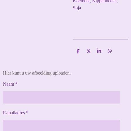
Koemelk, Kippenheelei,
Soja
D
D
S
D
e
e
h
e
l
e
a
l
e
l
r
e
n
e
n
Hier kunt u uw afbeelding uploaden.
Naam *
E-mailadres *