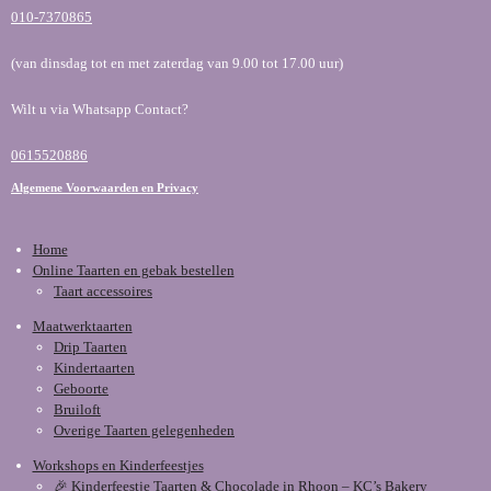
010-7370865
(van dinsdag tot en met zaterdag van 9.00 tot 17.00 uur)
Wilt u via Whatsapp Contact?
0615520886
Algemene Voorwaarden en Privacy
Home
Online Taarten en gebak bestellen
Taart accessoires
Maatwerktaarten
Drip Taarten
Kindertaarten
Geboorte
Bruiloft
Overige Taarten gelegenheden
Workshops en Kinderfeestjes
🎉 Kinderfeestje Taarten & Chocolade in Rhoon – KC’s Bakery