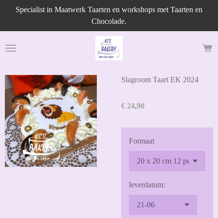
Specialist in Maatwerk Taarten en workshops met Taarten en
Ga
Chocolade.
direct
naar
de
hoofdinhoud
Slagroom Taart EK 2024
€ 24,90
Formaat
leverdatum: