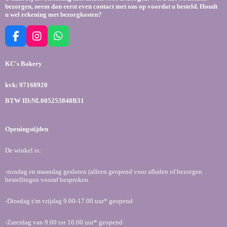
bezorgen, neem dan eerst even contact met ons op voordat u besteld. Houdt
u wel rekening met bezorgkosten?
F
I
W
a
n
h
c
s
a
KC's Bakery
e
t
t
b
a
s
kvk: 97168920
o
g
A
o
r
p
BTW ID:NL005253848B31
k
a
p
m
Openingstijden
De winkel is:
-zondag en maandag gesloten (alleen geopend voor afhalen of bezorgen
bestellingen vooraf besproken.
-Dinsdag t/m vrijdag 9.00-17.00 uur* geopend
-Zaterdag van 9.00 tot 16.00 uur* geopend