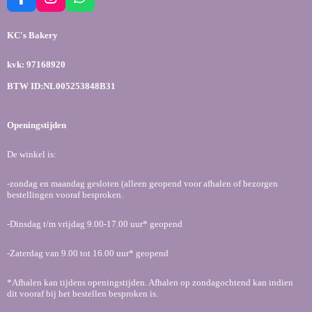
F
I
W
a
n
h
c
s
a
KC's Bakery
e
t
t
b
a
s
kvk: 97168920
o
g
A
o
r
p
BTW ID:NL005253848B31
k
a
p
m
Openingstijden
De winkel is:
-zondag en maandag gesloten (alleen geopend voor afhalen of bezorgen
bestellingen vooraf besproken.
-Dinsdag t/m vrijdag 9.00-17.00 uur* geopend
-Zaterdag van 9.00 tot 16.00 uur* geopend
*Afhalen kan tijdens openingstijden. Afhalen op zondagochtend kan indien
dit vooraf bij het bestellen besproken is.