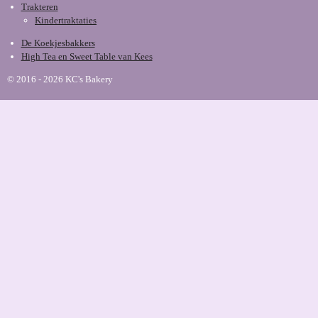
Trakteren
Kindertraktaties
De Koekjesbakkers
High Tea en Sweet Table van Kees
© 2016 - 2026 KC's Bakery