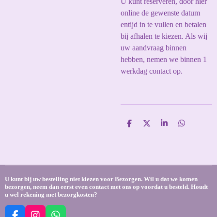
U kunt reserveren, door hier
online de gewenste datum
entijd in te vullen en betalen
bij afhalen te kiezen. Als wij
uw aandvraag binnen
hebben, nemen we binnen 1
werkdag contact op.
D
D
S
D
e
e
h
e
l
e
a
l
e
l
r
e
n
e
n
U kunt bij uw bestelling niet kiezen voor Bezorgen. Wil u dat we komen
bezorgen, neem dan eerst even contact met ons op voordat u besteld. Houdt
u wel rekening met bezorgkosten?