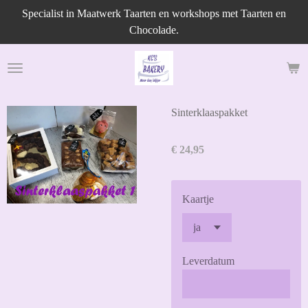
Specialist in Maatwerk Taarten en workshops met Taarten en
Ga
Chocolade.
direct
naar
de
hoofdinhoud
Sinterklaaspakket
€ 24,95
Kaartje
Leverdatum