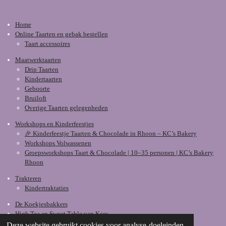
Home
Online Taarten en gebak bestellen
Taart accessoires
Maatwerktaarten
Drip Taarten
Kindertaarten
Geboorte
Bruiloft
Overige Taarten gelegenheden
Workshops en Kinderfeestjes
🎉 Kinderfeestje Taarten & Chocolade in Rhoon – KC’s Bakery
Workshops Volwassenen
Groepsworkshops Taart & Chocolade | 10–35 personen | KC’s Bakery
Rhoon
Trakteren
Kindertraktaties
De Koekjesbakkers
High Tea en Sweet Table van Kees
Deze website gebruikt cookies voor analyse-doeleinden