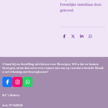
Feestelijke sinterklaas doos
geleverd.
D
D
S
D
e
e
h
e
l
e
a
l
e
l
r
e
n
e
n
U kunt bij uw bestelling niet kiezen voor Bezorgen. Wil u dat we komen
bezorgen, neem dan eerst even contact met ons op voordat u besteld. Houdt
u wel rekening met bezorgkosten?
F
I
W
a
n
h
c
s
a
KC's Bakery
e
t
t
b
a
s
kvk: 97168920
o
g
A