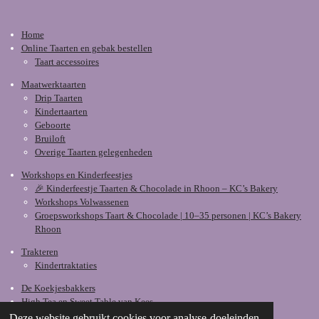
Home
Online Taarten en gebak bestellen
Taart accessoires
Maatwerktaarten
Drip Taarten
Kindertaarten
Geboorte
Bruiloft
Overige Taarten gelegenheden
Workshops en Kinderfeestjes
🎉 Kinderfeestje Taarten & Chocolade in Rhoon – KC’s Bakery
Workshops Volwassenen
Groepsworkshops Taart & Chocolade | 10–35 personen | KC’s Bakery
Rhoon
Trakteren
Kindertraktaties
De Koekjesbakkers
High Tea en Sweet Table van Kees
Deze website gebruikt cookies voor analyse-doeleinden