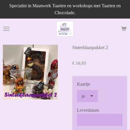
Specialist in Maatwerk Taarten en workshops met Taarten en
Ga
Chocolade.
direct
naar
de
hoofdinhoud
Sinterklaaspakket 2
€ 16,95
Kaartje
Leverdatum