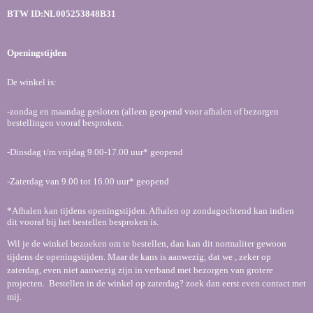
o
r
p
BTW ID:NL005253848B31
k
a
p
m
Openingstijden
De winkel is:
-zondag en maandag gesloten (alleen geopend voor afhalen of bezorgen
bestellingen vooraf besproken.
-Dinsdag t/m vrijdag 9.00-17.00 uur* geopend
-Zaterdag van 9.00 tot 16.00 uur* geopend
*Afhalen kan tijdens openingstijden. Afhalen op zondagochtend kan indien
dit vooraf bij het bestellen besproken is.
Wil je de winkel bezoeken om te bestellen, dan kan dit normaliter gewoon
tijdens de openingstijden. Maar de kans is aanwezig, dat we , zeker op
zaterdag, even niet aanwezig zijn in verband met bezorgen van grotere
projecten. Bestellen in de winkel op zaterdag? zoek dan eerst even contact met
mij.