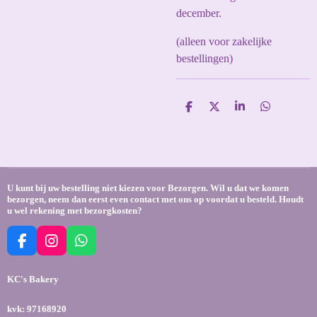
december.
(alleen voor zakelijke
bestellingen)
D
D
S
D
e
e
h
e
l
e
a
l
e
l
r
e
n
e
n
U kunt bij uw bestelling niet kiezen voor Bezorgen. Wil u dat we komen
bezorgen, neem dan eerst even contact met ons op voordat u besteld. Houdt
u wel rekening met bezorgkosten?
F
I
W
a
n
h
c
s
a
KC's Bakery
e
t
t
b
a
s
kvk: 97168920
o
g
A