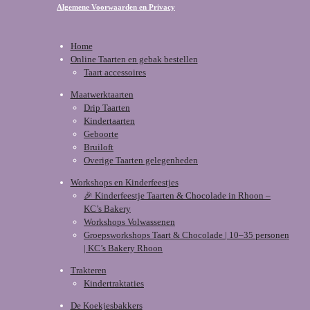
Algemene Voorwaarden en Privacy
Home
Online Taarten en gebak bestellen
Taart accessoires
Maatwerktaarten
Drip Taarten
Kindertaarten
Geboorte
Bruiloft
Overige Taarten gelegenheden
Workshops en Kinderfeestjes
🎉 Kinderfeestje Taarten & Chocolade in Rhoon –
KC’s Bakery
Workshops Volwassenen
Groepsworkshops Taart & Chocolade | 10–35 personen
| KC’s Bakery Rhoon
Trakteren
Kindertraktaties
De Koekjesbakkers