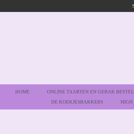
Ga
direct
naar
de
hoofdinhoud
HOME
ONLINE TAARTEN EN GEBAK BESTE
DE KOEKJESBAKKERS
HIGH