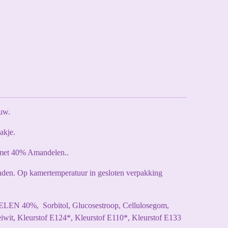
uw.
akje.
met 40% Amandelen..
den. Op kamertemperatuur in gesloten verpakking
LEN 40%, Sorbitol, Glucosestroop, Cellulosegom,
eiwit, Kleurstof E124*, Kleurstof E110*, Kleurstof E133