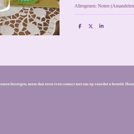
Allergenen: Noten (Amandelen)
D
D
S
e
e
h
l
e
a
e
l
r
n
e
e komen bezorgen, neem dan eerst even contact met ons op voordat u besteld. Hou