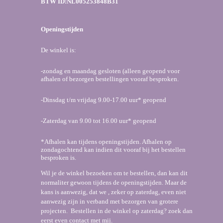
BTW ID:NL005253848B31
k
a
p
m
Openingstijden
De winkel is:
-zondag en maandag gesloten (alleen geopend voor
afhalen of bezorgen bestellingen vooraf besproken.
-Dinsdag t/m vrijdag 9.00-17.00 uur* geopend
-Zaterdag van 9.00 tot 16.00 uur* geopend
*Afhalen kan tijdens openingstijden. Afhalen op
zondagochtend kan indien dit vooraf bij het bestellen
besproken is.
Wil je de winkel bezoeken om te bestellen, dan kan dit
normaliter gewoon tijdens de openingstijden. Maar de
kans is aanwezig, dat we , zeker op zaterdag, even niet
aanwezig zijn in verband met bezorgen van grotere
projecten. Bestellen in de winkel op zaterdag? zoek dan
eerst even contact met mij.