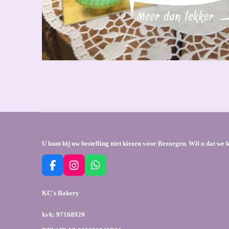
U kunt bij uw bestelling niet kiezen voor Bezorgen. Wil u dat w
F
I
W
a
n
h
c
s
a
KC's Bakery
e
t
t
b
a
s
kvk: 97168920
o
g
A
o
r
p