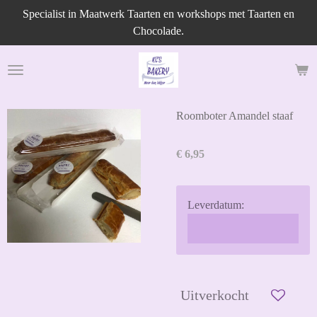
Specialist in Maatwerk Taarten en workshops met Taarten en
Ga
Chocolade.
direct
naar
de
hoofdinhoud
Roomboter Amandel staaf
€ 6,95
Leverdatum:
Uitverkocht