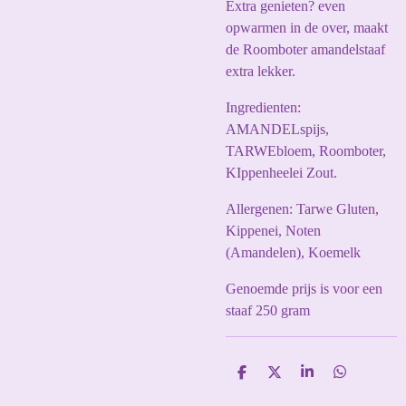
Extra genieten? even
opwarmen in de over, maakt
de Roomboter amandelstaaf
extra lekker.
Ingredienten:
AMANDELspijs,
TARWEbloem, Roomboter,
KIppenheelei Zout.
Allergenen: Tarwe Gluten,
Kippenei, Noten
(Amandelen), Koemelk
Genoemde prijs is voor een
staaf 250 gram
D
D
S
D
e
e
h
e