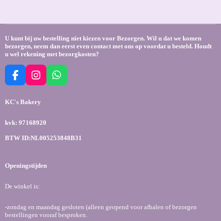
l
e
a
l
e
l
r
e
n
e
n
U kunt bij uw bestelling niet kiezen voor Bezorgen. Wil u dat we komen
bezorgen, neem dan eerst even contact met ons op voordat u besteld. Houdt
u wel rekening met bezorgkosten?
F
I
W
a
n
h
c
s
a
KC's Bakery
e
t
t
b
a
s
kvk: 97168920
o
g
A
o
r
p
BTW ID:NL005253848B31
k
a
p
m
Openingstijden
De winkel is:
-zondag en maandag gesloten (alleen geopend voor afhalen of bezorgen
bestellingen vooraf besproken.