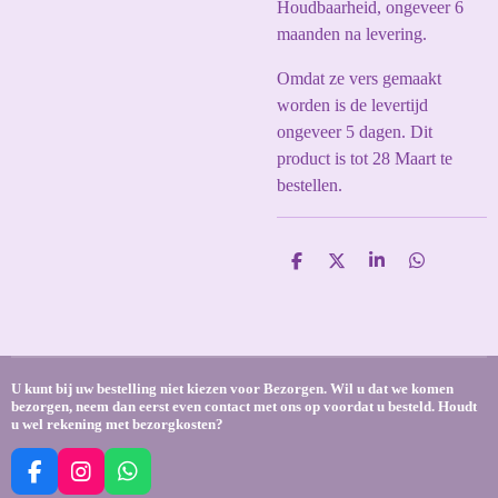
Houdbaarheid, ongeveer 6
maanden na levering.
Omdat ze vers gemaakt
worden is de levertijd
ongeveer 5 dagen. Dit
product is tot 28 Maart te
bestellen.
D
D
S
D
e
e
h
e
l
e
a
l
e
l
r
e
n
e
n
U kunt bij uw bestelling niet kiezen voor Bezorgen. Wil u dat we komen
bezorgen, neem dan eerst even contact met ons op voordat u besteld. Houdt
u wel rekening met bezorgkosten?
F
I
W