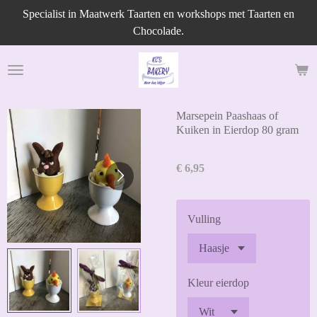
Specialist in Maatwerk Taarten en workshops met Taarten en
Ga
Chocolade.
direct
naar
de
hoofdinhoud
Marsepein Paashaas of
Kuiken in Eierdop 80 gram
€ 6,95
Vulling
Kleur eierdop