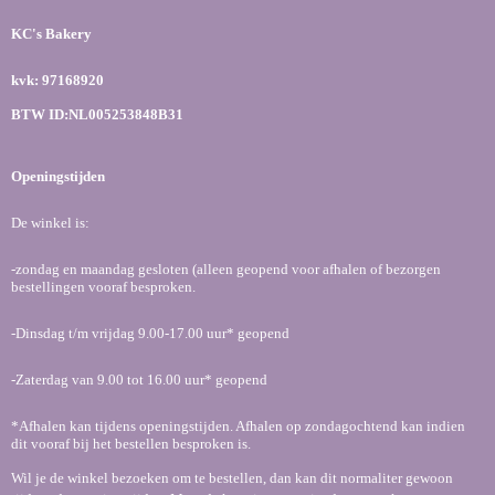
a
n
h
c
s
a
KC's Bakery
e
t
t
b
a
s
kvk: 97168920
o
g
A
o
r
p
BTW ID:NL005253848B31
k
a
p
m
Openingstijden
De winkel is:
-zondag en maandag gesloten (alleen geopend voor afhalen of bezorgen
bestellingen vooraf besproken.
-Dinsdag t/m vrijdag 9.00-17.00 uur* geopend
-Zaterdag van 9.00 tot 16.00 uur* geopend
*Afhalen kan tijdens openingstijden. Afhalen op zondagochtend kan indien
dit vooraf bij het bestellen besproken is.
Wil je de winkel bezoeken om te bestellen, dan kan dit normaliter gewoon