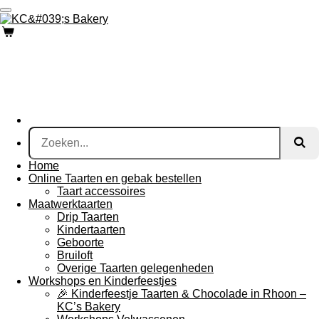
Ga
direct
naar
de
hoofdinhoud
Home
Online Taarten en gebak bestellen
Taart accessoires
Maatwerktaarten
Drip Taarten
Kindertaarten
Geboorte
Bruiloft
Overige Taarten gelegenheden
Workshops en Kinderfeestjes
🎉 Kinderfeestje Taarten & Chocolade in Rhoon –
KC’s Bakery