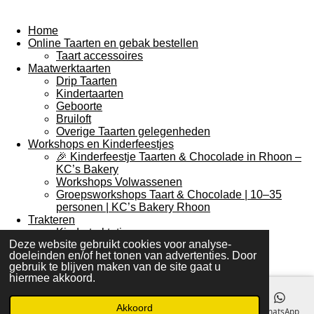
Home
Online Taarten en gebak bestellen
Taart accessoires
Maatwerktaarten
Drip Taarten
Kindertaarten
Geboorte
Bruiloft
Overige Taarten gelegenheden
Workshops en Kinderfeestjes
🎉 Kinderfeestje Taarten & Chocolade in Rhoon –
KC’s Bakery
Workshops Volwassenen
Groepsworkshops Taart & Chocolade | 10–35
personen | KC’s Bakery Rhoon
Trakteren
Kindertraktaties
Deze website gebruikt cookies voor analyse-
De Koekjesbakkers
doeleinden en/of het tonen van advertenties. Door
High Tea en Sweet Table van Kees
gebruik te blijven maken van de site gaat u
© 2016 - 2026 KC's Bakery
hiermee akkoord.
Akkoord
E-mailadres
Telefoonnummer
Kaart
Facebook
WhatsApp