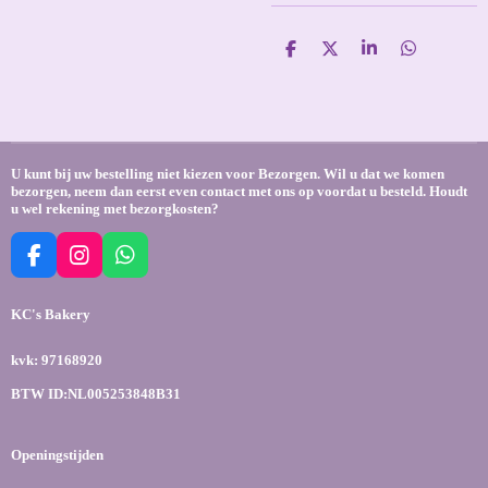
D
D
S
D
e
e
h
e
l
e
a
l
e
l
r
e
n
e
n
U kunt bij uw bestelling niet kiezen voor Bezorgen. Wil u dat we komen
bezorgen, neem dan eerst even contact met ons op voordat u besteld. Houdt
u wel rekening met bezorgkosten?
F
I
W
a
n
h
c
s
a
KC's Bakery
e
t
t
b
a
s
kvk: 97168920
o
g
A
o
r
p
BTW ID:NL005253848B31
k
a
p
m
Openingstijden