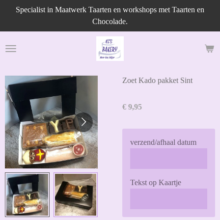
Specialist in Maatwerk Taarten en workshops met Taarten en
Ga
Chocolade.
direct
naar
de
hoofdinhoud
Zoet Kado pakket Sint
€ 9,95
verzend/afhaal datum
Tekst op Kaartje