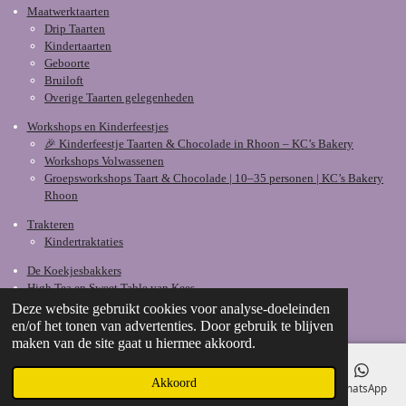
Maatwerktaarten
Drip Taarten
Kindertaarten
Geboorte
Bruiloft
Overige Taarten gelegenheden
Workshops en Kinderfeestjes
🎉 Kinderfeestje Taarten & Chocolade in Rhoon – KC’s Bakery
Workshops Volwassenen
Groepsworkshops Taart & Chocolade | 10–35 personen | KC’s Bakery
Rhoon
Trakteren
Kindertraktaties
De Koekjesbakkers
High Tea en Sweet Table van Kees
Deze website gebruikt cookies voor analyse-doeleinden
© 2016 - 2026 KC's Bakery
en/of het tonen van advertenties. Door gebruik te blijven
maken van de site gaat u hiermee akkoord.
Akkoord
E-mailadres
Telefoonnummer
Kaart
Facebook
WhatsApp