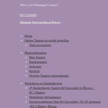
Wilt u via Whatsapp Contact?
0615520886
Algemene Voorwaarden en Privacy
Home
Online Taarten en gebak bestellen
Taart accessoires
Maatwerktaarten
Drip Taarten
Kindertaarten
Geboorte
Bruiloft
Overige Taarten gelegenheden
Workshops en Kinderfeestjes
🎉 Kinderfeestje Taarten & Chocolade in Rhoon –
KC’s Bakery
Workshops Volwassenen
Groepsworkshops Taart & Chocolade | 10–35 personen
| KC’s Bakery Rhoon