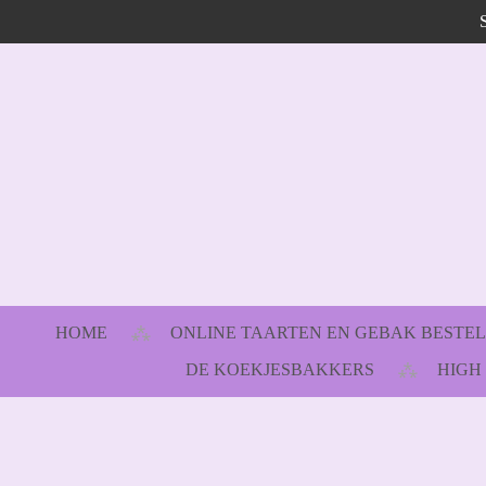
Ga
direct
naar
de
hoofdinhoud
HOME
ONLINE TAARTEN EN GEBAK BESTE
DE KOEKJESBAKKERS
HIGH