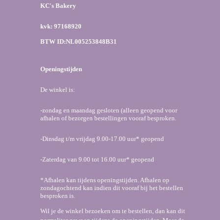
c
s
a
KC's Bakery
e
t
t
b
a
s
kvk: 97168920
o
g
A
o
r
p
BTW ID:NL005253848B31
k
a
p
m
Openingstijden
De winkel is:
-zondag en maandag gesloten (alleen geopend voor
afhalen of bezorgen bestellingen vooraf besproken.
-Dinsdag t/m vrijdag 9.00-17.00 uur* geopend
-Zaterdag van 9.00 tot 16.00 uur* geopend
*Afhalen kan tijdens openingstijden. Afhalen op
zondagochtend kan indien dit vooraf bij het bestellen
besproken is.
Wil je de winkel bezoeken om te bestellen, dan kan dit