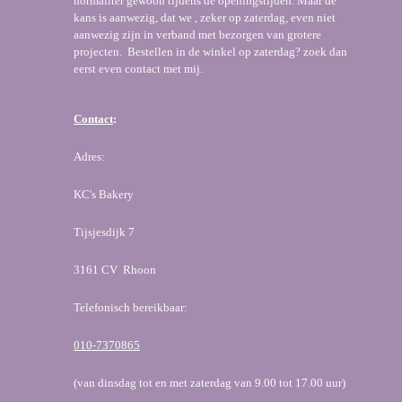
normaliter gewoon tijdens de openingstijden. Maar de
kans is aanwezig, dat we , zeker op zaterdag, even niet
aanwezig zijn in verband met bezorgen van grotere
projecten. Bestellen in de winkel op zaterdag? zoek dan
eerst even contact met mij.
Contact
:
Adres:
KC's Bakery
Tijsjesdijk 7
3161 CV Rhoon
Telefonisch bereikbaar:
010-7370865
(van dinsdag tot en met zaterdag van 9.00 tot 17.00 uur)