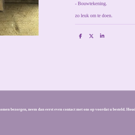
- Bouwtekening.
zo leuk om te doen.
D
D
S
e
e
h
l
e
a
e
l
r
n
e
e komen bezorgen, neem dan eerst even contact met ons op voordat u besteld. Hou