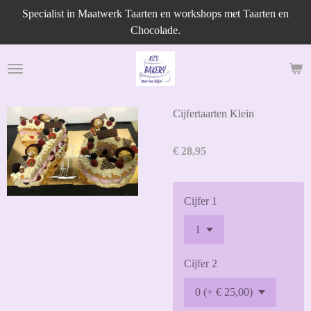
Specialist in Maatwerk Taarten en workshops met Taarten en
Ga
Chocolade.
direct
naar
de
hoofdinhoud
Cijfertaarten Klein
€ 28,95
Cijfer 1
Cijfer 2