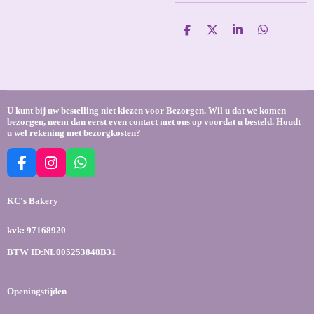
D
D
S
D
e
e
h
e
l
e
a
l
e
l
r
e
n
e
n
U kunt bij uw bestelling niet kiezen voor Bezorgen. Wil u dat we komen
bezorgen, neem dan eerst even contact met ons op voordat u besteld. Houdt
u wel rekening met bezorgkosten?
F
I
W
a
n
h
c
s
a
KC's Bakery
e
t
t
b
a
s
kvk: 97168920
o
g
A
o
r
p
BTW ID:NL005253848B31
k
a
p
m
Openingstijden