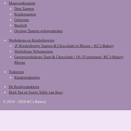
Maatwerktaarten
Drip Taarten
Kindertaarten
Geboorte
Bruiloft
Overige Taarten gelegenheden
Workshops en Kinderfeestjes
🎉 Kinderfeestje Taarten & Chocolade in Rhoon – KC’s Bakery
Workshops Volwassenen
Groepsworkshops Taart & Chocolade | 10–35 personen | KC’s Bakery
Rhoon
Trakteren
Kindertraktaties
De Koekjesbakkers
High Tea en Sweet Table van Kees
© 2016 - 2026 KC's Bakery